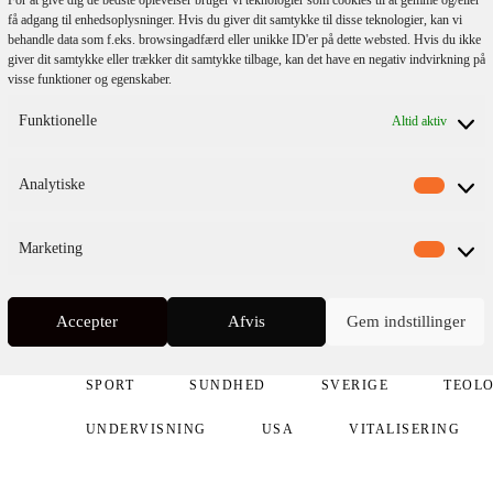
få adgang til enhedsoplysninger. Hvis du giver dit samtykke til disse teknologier, kan vi
behandle data som f.eks. browsingadfærd eller unikke ID'er på dette websted. Hvis du ikke
giver dit samtykke eller trækker dit samtykke tilbage, kan det have en negativ indvirkning på
BIOGRAFI
BØRN & UNGE
DEBAT
visse funktioner og egenskaber.
Funktionelle
Altid aktiv
FILMATISERET
FILOSOFI
FODBOLD
HISTORISK FIKTION
JAPAN
KINA
Analytiske
KULTUR
KUNST
KØN
LEDELSE
Marketing
MUSIK
NARRATIV NONFIKTION
NEURO
PAPERBACK
POLITIK
PRIS-MODTAGER
Accepter
Afvis
Gem indstillinger
PÆDAGOGIK
RELIGION
SAMFUND
SPORT
SUNDHED
SVERIGE
TEOLO
UNDERVISNING
USA
VITALISERING