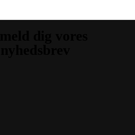
lmeld dig vores
nyhedsbrev