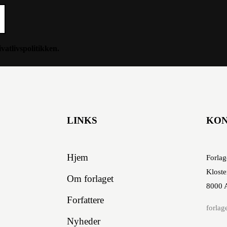
ivatlivspolitikken
.
LINKS
KO
Hjem
Forlag
Kloste
Om forlaget
8000 
Forfattere
forlag
Nyheder