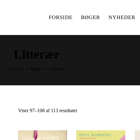
FORSIDE
BØGER
NYHEDER
Litterær
Forside
Bøger
Litterær
Viser 97–108 af 113 resultater