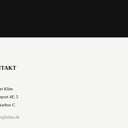
NTAKT
et Klim
rport 4F, 5
Aarhus C
et@klim.dk