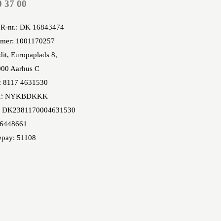
0 37 00
R-nr.: DK 16843474
mer: 1001170257
it, Europaplads 8,
00 Aarhus C
: 8117 4631530
T: NYKBDKKK
 DK2381170004631530
86448661
epay: 51108