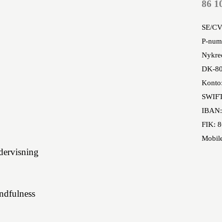
86 1
SE/CV
P-num
Nykred
DK-80
Konto
SWIF
IBAN:
FIK: 
Mobil
ervisning
indfulness