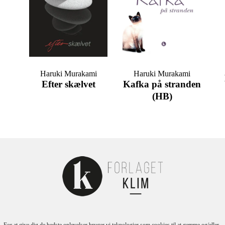
Haruki Murakami
Haruki Murakami
Efter skælvet
Kafka på stranden
(HB)
…
1
2
3
6
7
EMNER
For at give dig de bedste oplevelser bruger vi teknologier som cookies til at gemme og/eller