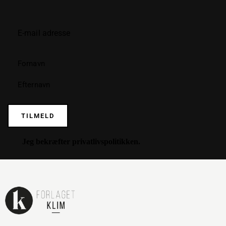
TILMELD
Jeg bekræfter
privatlivspolitikken
.