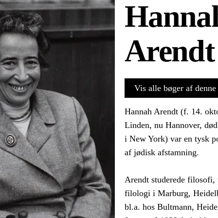
Hanna
Arendt
Vis alle bøger af denne 
Hannah Arendt (f. 14. okt
Linden, nu Hannover, død
i New York) var en tysk po
af jødisk afstamning.
Arendt studerede filosofi, 
filologi i Marburg, Heidel
bl.a. hos Bultmann, Heide