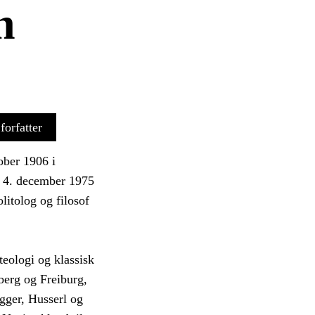
h
forfatter
ober 1906 i
 4. december 1975
litolog og filosof
teologi og klassisk
berg og Freiburg,
gger, Husserl og