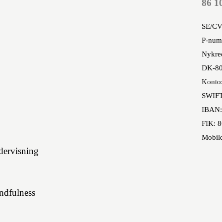
86 1
SE/CV
P-num
Nykred
DK-80
Konto
SWIF
IBAN:
FIK: 
Mobil
ervisning
indfulness