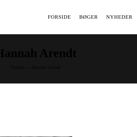
FORSIDE
BØGER
NYHEDER
Hannah Arendt
Forside
Hannah Arendt