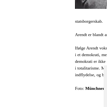
statsborgerskab.
Arendt er blandt a
Ifølge Arendt voks
i et demokrati, me
demokrati er ikke 
i totalitarisme. M
indflydelse, og bo
Foto:
Münchner S