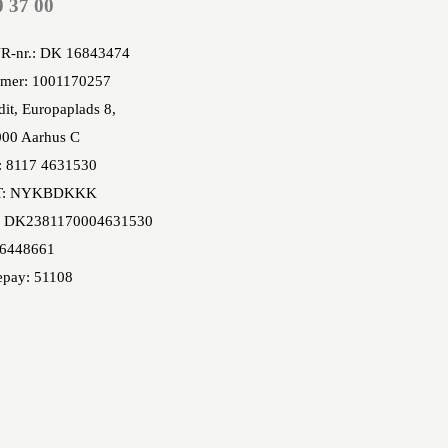
0 37 00
R-nr.: DK 16843474
mer: 1001170257
it, Europaplads 8,
00 Aarhus C
: 8117 4631530
T: NYKBDKKK
 DK2381170004631530
86448661
epay: 51108