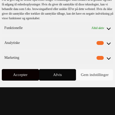
få adgang til enhedsoplysninger. Hvis du giver dit samtykke til disse teknologier, kan vi
behandle data som f.eks. browsingadfærd eller unikke ID'er på dette websted. Hvis du ikke
giver dit samtykke eller trækker dit samtykke tilbage, kan det have en negativ indvirkning på
visse funktioner og egenskaber.
lmeld dig vores
Funktionelle
Altid aktiv
nyhedsbrev
Analytiske
Marketing
Accepter
Afvis
Gem indstillinger