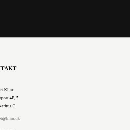
NTAKT
et Klim
rport 4F, 5
Aarhus C
et@klim.dk