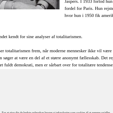
Jaspers. I 1933 forlod hun
fordel for Paris. Hun rejst
hvor hun i 1950 fik ameri
ndet kendt for sine analyser af totalitarismen.
er totalitarismen frem, når moderne mennesker ikke vil være e
n søger at være en del af et større anonymt fællesskab. Det r
et fuldt demokrati, men er sårbart over for totalitære tendense
odsætningen er det egentlige fuldt demokratiske fællesskab, hv
rgerne kan indgå som individer.
tadtmuseum, Sammlung Fotografie, Archiv Barbara Nigg
For at give dig de bedste oplevelser bruger vi teknologier som cookies til at gemme og/eller