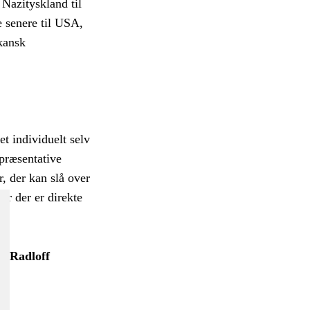
 Nazityskland til
e senere til USA,
kansk
t individuelt selv
epræsentative
r, der kan slå over
or der er direkte
l Radlof
f