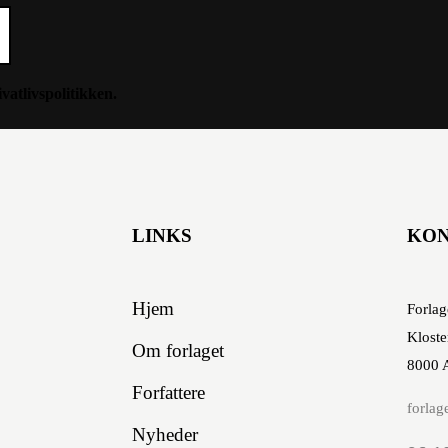
ivatlivspolitikken
.
LINKS
KO
Hjem
Forlag
Kloste
Om forlaget
8000 
Forfattere
forlag
Nyheder