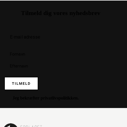
Tilmeld dig vores nyhedsbrev
TILMELD
Jeg bekræfter
privatlivspolitikken
.