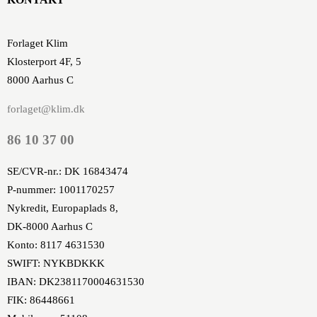
Forlaget Klim
Klosterport 4F, 5
8000 Aarhus C
forlaget@klim.dk
86 10 37 00
SE/CVR-nr.: DK 16843474
P-nummer: 1001170257
Nykredit, Europaplads 8,
DK-8000 Aarhus C
Konto: 8117 4631530
SWIFT: NYKBDKKK
IBAN: DK2381170004631530
FIK: 86448661