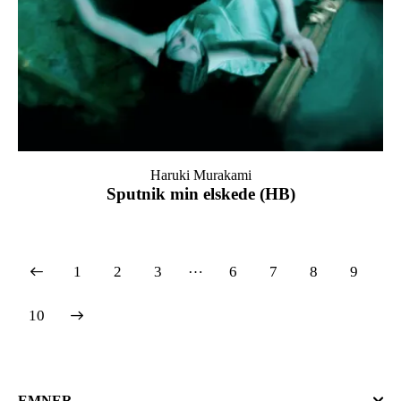
Haruki Murakami
Sputnik min elskede (HB)
…
1
2
3
6
7
8
9
10
EMNER