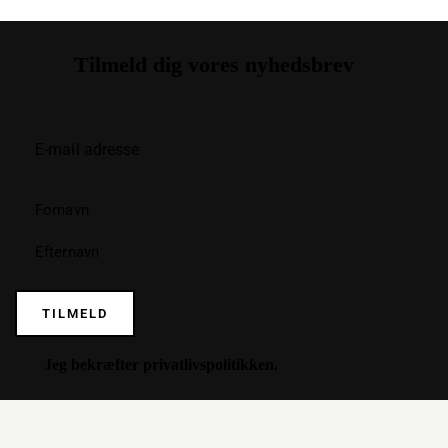
Tilmeld dig vores nyhedsbrev
TILMELD
Jeg bekræfter
privatlivspolitikken
.