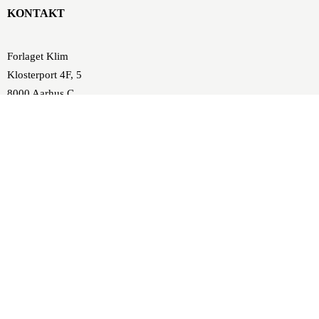
KONTAKT
Forlaget Klim
Klosterport 4F, 5
8000 Aarhus C
forlaget@klim.dk
86 10 37 00
SE/CVR-nr.: DK 16843474
P-nummer: 1001170257
Nykredit, Europaplads 8,
DK-8000 Aarhus C
Konto: 8117 4631530
SWIFT: NYKBDKKK
IBAN: DK2381170004631530
FIK: 86448661