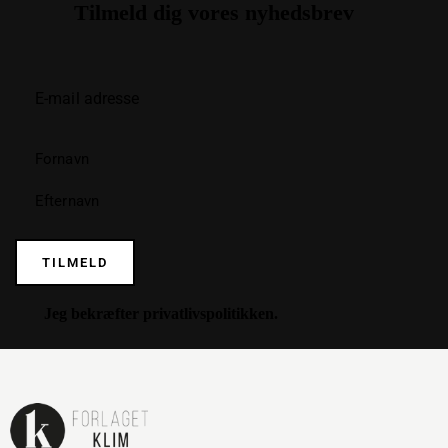
Tilmeld dig vores nyhedsbrev
TILMELD
Jeg bekræfter
privatlivspolitikken
.