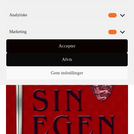
Analytiske
Mario Vargas Llosa
Marketing
Jeg tilegner Dem min stilhed
Accepter
Afvis
Gem indstillinger