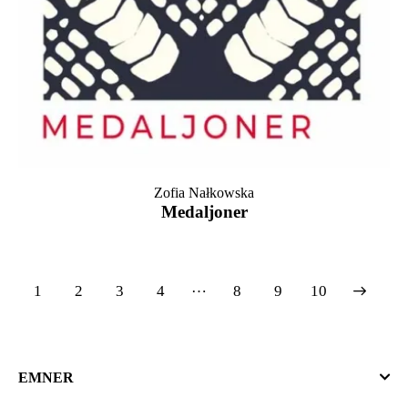
Zofia Nałkowska
Medaljoner
…
1
2
3
4
8
→
9
10
EMNER