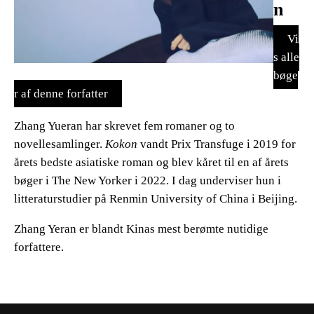
n
Vi
s alle
bøge
r af denne forfatter
Zhang Yueran har skrevet fem romaner og to
novellesamlinger.
Kokon
vandt Prix Transfuge i 2019 for
årets bedste asiatiske roman og blev kåret til en af årets
bøger i The New Yorker i 2022. I dag underviser hun i
litteraturstudier på Renmin University of China i Beijing.
Zhang
Yeran
er blandt Kinas mest berømte nutidige
forfattere.