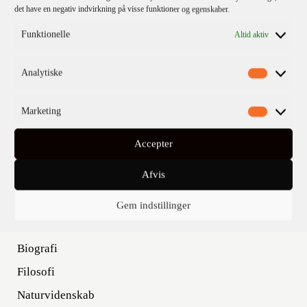
det have en negativ indvirkning på visse funktioner og egenskaber.
Funktionelle
Altid aktiv
KATEGORIER
Analytiske
Kommende titler
Marketing
Fiktion
Børn & unge
Accepter
Klassikere
Afvis
Krimi
Skønlitteratur
Gem indstillinger
Nonfiktion
Biografi
Filosofi
Naturvidenskab