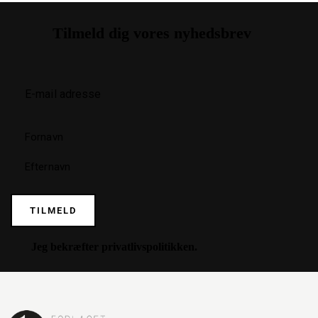
Tilmeld dig vores nyhedsbrev
TILMELD
Jeg bekræfter
privatlivspolitikken
.