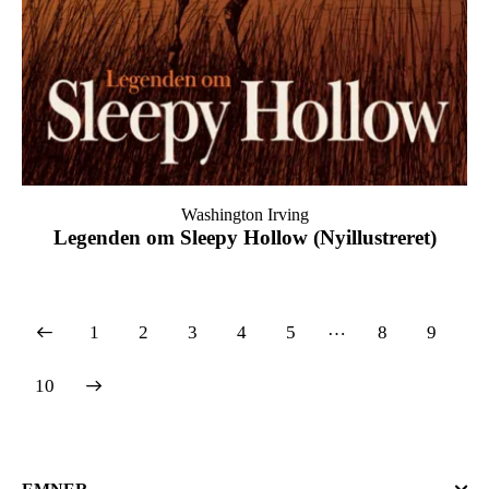
Washington Irving
Legenden om Sleepy Hollow (Nyillustreret)
…
1
2
3
4
5
8
9
10