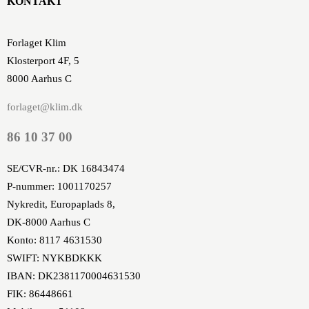
KONTAKT
Forlaget Klim
Klosterport 4F, 5
8000 Aarhus C
forlaget@klim.dk
86 10 37 00
SE/CVR-nr.: DK 16843474
P-nummer: 1001170257
Nykredit, Europaplads 8,
DK-8000 Aarhus C
Konto: 8117 4631530
SWIFT: NYKBDKKK
IBAN: DK2381170004631530
FIK: 86448661