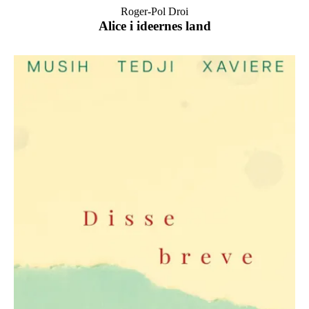
Roger-Pol Droi
Alice i ideernes land