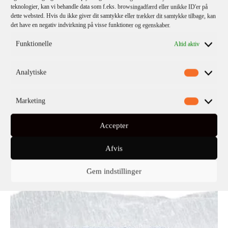
teknologier, kan vi behandle data som f.eks. browsingadfærd eller unikke ID'er på
Haruki Murakami
dette websted. Hvis du ikke giver dit samtykke eller trækker dit samtykke tilbage, kan
Hvad Jeg Taler Om Når Jeg Taler Om At Løbe
det have en negativ indvirkning på visse funktioner og egenskaber.
(PB)
Funktionelle
Altid aktiv
Analytiske
Marketing
Accepter
Afvis
Gem indstillinger