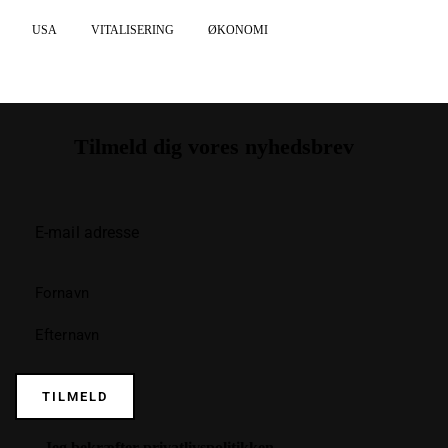
USA
VITALISERING
ØKONOMI
Tilmeld dig vores nyhedsbrev
TILMELD
Jeg bekræfter
privatlivspolitikken
.