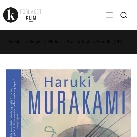
Forside
Bøger
Fiktion
Trækopfuglens Krønike (PB)