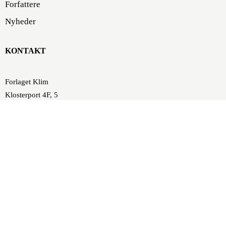
Forfattere
Nyheder
KONTAKT
Forlaget Klim
Klosterport 4F, 5
8000 Aarhus C
forlaget@klim.dk
86 10 37 00
SE/CVR-nr.: DK 16843474
P-nummer: 1001170257
Nykredit, Europaplads 8,
DK-8000 Aarhus C
Konto: 8117 4631530