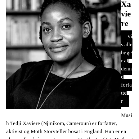
Xa
vie
re
Vi
s alle
bøge
r af
denn
e
forfa
tte
r
Musi
h Tedji Xaviere (Njinikom, Cameroun) er forfatter,
aktivist og Moth Storyteller bosat i England. Hun er en