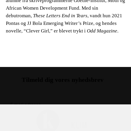
alumne fra skriveprogrammerne Goethe-Institut, Moth og
African Women Development Fund. Med sin
debutroman,
These Letters End in Tears
, vandt hun 2021
Pontas og JJ Bola Emerging Writer’s Prize, og hendes
novelle, “Clever Girl,” er blevet trykt i
Odd Magazine
.
Tilmeld dig vores nyhedsbrev