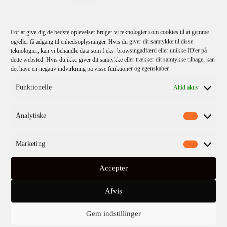
For at give dig de bedste oplevelser bruger vi teknologier som cookies til at gemme
TILMELD
og/eller få adgang til enhedsoplysninger. Hvis du giver dit samtykke til disse
teknologier, kan vi behandle data som f.eks. browsingadfærd eller unikke ID'er på
dette websted. Hvis du ikke giver dit samtykke eller trækker dit samtykke tilbage, kan
Jeg bekræfter
privatlivspolitikken
.
det have en negativ indvirkning på visse funktioner og egenskaber.
Funktionelle
Altid aktiv
Analytiske
Marketing
KATEGORIER
Accepter
Kommende titler
Afvis
Fiktion
Gem indstillinger
Børn & unge