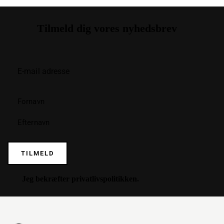
Tilmeld dig vores nyhedsbrev
TILMELD
Jeg bekræfter
privatlivspolitikken
.