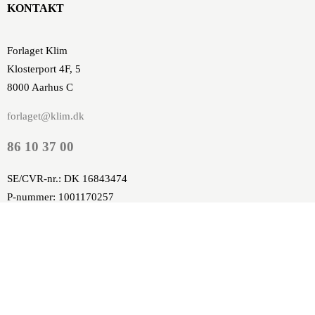
KONTAKT
Forlaget Klim
Klosterport 4F, 5
8000 Aarhus C
forlaget@klim.dk
86 10 37 00
SE/CVR-nr.: DK 16843474
P-nummer: 1001170257
Nykredit, Europaplads 8,
DK-8000 Aarhus C
Konto: 8117 4631530
SWIFT: NYKBDKKK
IBAN: DK2381170004631530
FIK: 86448661