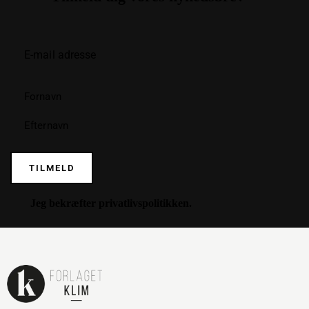
TILMELD
Jeg bekræfter
privatlivspolitikken
.