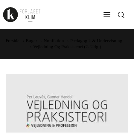
Forside
Bøger
Nonfiktion
Pædagogik & Undervisning
Vejledning Og Praksisteori (2. Udg.)