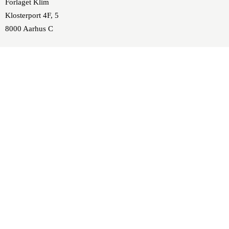
Forlaget Klim
Klosterport 4F, 5
8000 Aarhus C
forlaget@klim.dk
86 10 37 00
SE/CVR-nr.: DK 16843474
P-nummer: 1001170257
Nykredit, Europaplads 8,
DK-8000 Aarhus C
Konto: 8117 4631530
SWIFT: NYKBDKKK
IBAN: DK2381170004631530
FIK: 86448661
Mobilepay: 51108