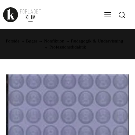
Forside
Bøger
Nonfiktion
Pædagogik & Undervisning
Professionsdidaktik