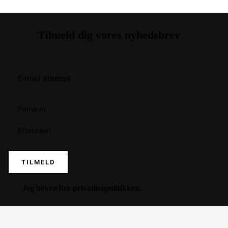
Tilmeld dig vores nyhedsbrev
TILMELD
Jeg bekræfter
privatlivspolitikken
.