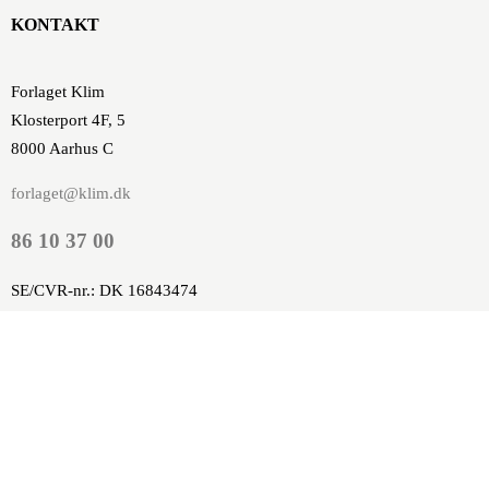
KONTAKT
Forlaget Klim
Klosterport 4F, 5
8000 Aarhus C
forlaget@klim.dk
86 10 37 00
SE/CVR-nr.: DK 16843474
P-nummer: 1001170257
Nykredit, Europaplads 8,
DK-8000 Aarhus C
Konto: 8117 4631530
SWIFT: NYKBDKKK
IBAN: DK2381170004631530
FIK: 86448661