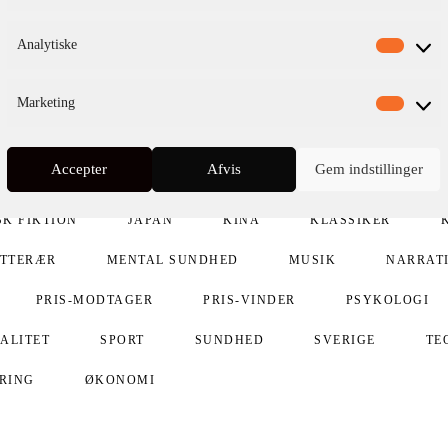
Analytiske
Marketing
Accepter
Afvis
Gem indstillinger
AT
DIDAKTIK
ENGLAND
FILMATISERET
SK FIKTION
JAPAN
KINA
KLASSIKER
ITTERÆR
MENTAL SUNDHED
MUSIK
NARRAT
PRIS-MODTAGER
PRIS-VINDER
PSYKOLOGI
UALITET
SPORT
SUNDHED
SVERIGE
TE
ERING
ØKONOMI