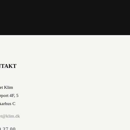
NTAKT
et Klim
rport 4F, 5
Aarhus C
et@klim.dk
0 37 00