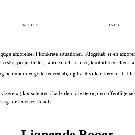
OMTALE
INFO
igtige afgørelser i konkrete situationer. Klogskab er en afgør
erske, projektleder, fabrikschef, officer, kontorleder eller sko
 og hæmmer det gode lederskab, og hvad vi kan lære af de kla
visere og konsulenter i både den private og den offentlige sek
sig for ledelsesfilosofi.
Lignende Bøger