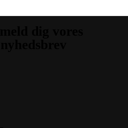
lmeld dig vores
nyhedsbrev