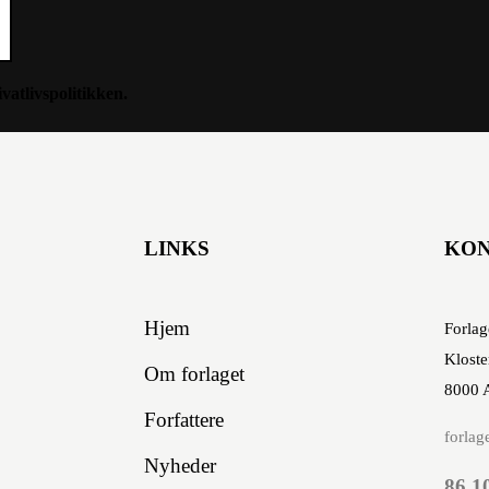
ivatlivspolitikken
.
LINKS
KO
Hjem
Forlag
Kloste
Om forlaget
8000 
Forfattere
forlag
Nyheder
86 1