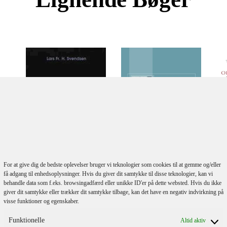
For at give dig de bedste oplevelser bruger vi teknologier som cookies til at gemme og/eller
få adgang til enhedsoplysninger. Hvis du giver dit samtykke til disse teknologier, kan vi
Lars Fr. H. Svendsen
behandle data som f.eks. browsingadfærd eller unikke ID'er på dette websted. Hvis du ikke
n
K.E. Løgstrup
Ondskabens
giver dit samtykke eller trækker dit samtykke tilbage, kan det have en negativ indvirkning på
Venskab Og Strid
Filosofi
visse funktioner og egenskaber.
Funktionelle
Altid aktiv