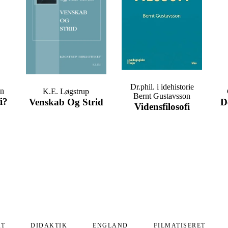
Dr.phil. i idehistorie
en
K.E. Løgstrup
Bernt Gustavsson
i?
Venskab Og Strid
D
Vidensfilosofi
AT
DIDAKTIK
ENGLAND
FILMATISERET