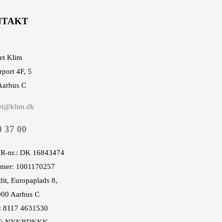
NTAKT
et Klim
rport 4F, 5
Aarhus C
et@klim.dk
0 37 00
R-nr.: DK 16843474
mer: 1001170257
it, Europaplads 8,
00 Aarhus C
: 8117 4631530