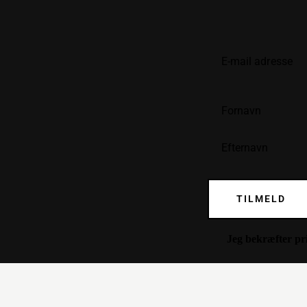
TILMELD
Jeg bekræfter
pr