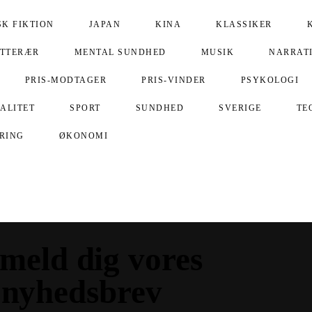
SK FIKTION
JAPAN
KINA
KLASSIKER
ITTERÆR
MENTAL SUNDHED
MUSIK
NARRAT
PRIS-MODTAGER
PRIS-VINDER
PSYKOLOGI
UALITET
SPORT
SUNDHED
SVERIGE
TE
ERING
ØKONOMI
lmeld dig vores
nyhedsbrev