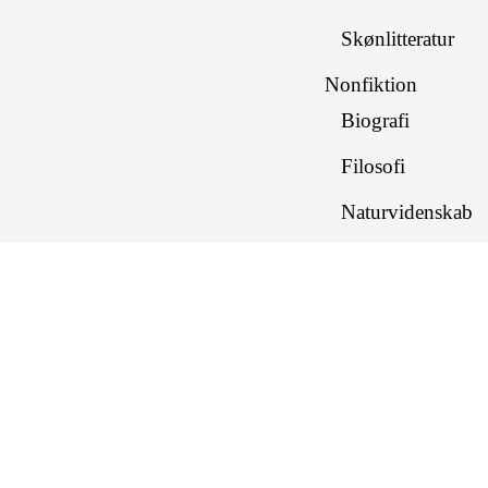
Skønlitteratur
Nonfiktion
Biografi
Filosofi
Naturvidenskab
Omstilling
Pædagogik & und
Psykologi
Spiritualitet & m
Forfattere