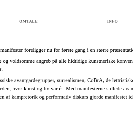
OMTALE
INFO
anifester foreligger nu for første gang i en større præsentat
ke og voldsomme angreb på alle hidtidige kunstneriske konven
t.
russiske avantgardegrupper, surrealismen, CoBrA, de lettristisk
erden, hvor kunst og liv var ét. Med manifesterne stillede av
af kampretorik og performativ diskurs gjorde manifestet ideel