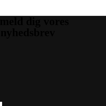
lmeld dig vores
nyhedsbrev