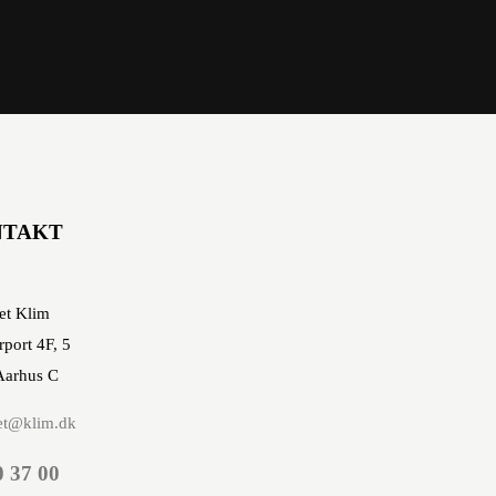
NTAKT
et Klim
rport 4F, 5
Aarhus C
et@klim.dk
0 37 00