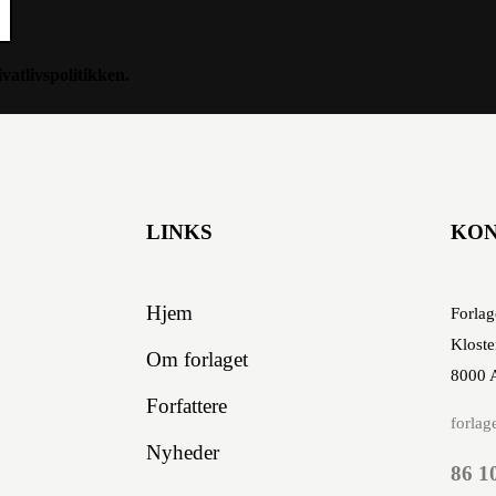
ivatlivspolitikken
.
LINKS
KO
Hjem
Forlag
Kloste
Om forlaget
8000 
Forfattere
forlag
Nyheder
86 1