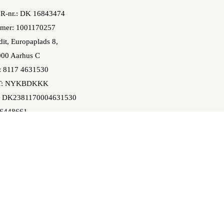
R-nr.: DK 16843474
mer: 1001170257
it, Europaplads 8,
00 Aarhus C
: 8117 4631530
T: NYKBDKKK
 DK2381170004631530
86448661
epay: 51108