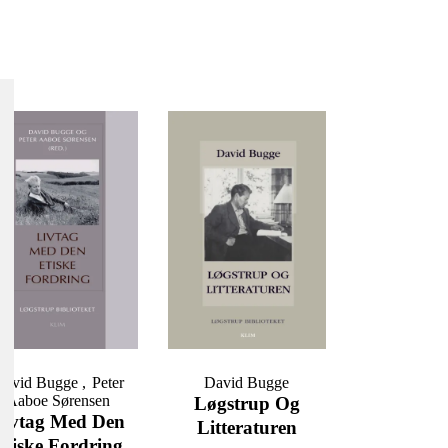
David Bugge
Peter
David Bugge
Aaboe Sørensen
Løgstrup Og
Livtag Med Den
Litteraturen
Etiske Fordring