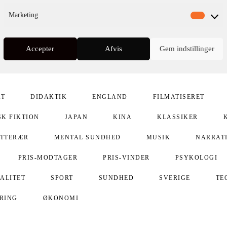
Marketing
Accepter
Afvis
Gem indstillinger
AT
DIDAKTIK
ENGLAND
FILMATISERET
SK FIKTION
JAPAN
KINA
KLASSIKER
ITTERÆR
MENTAL SUNDHED
MUSIK
NARRAT
PRIS-MODTAGER
PRIS-VINDER
PSYKOLOGI
UALITET
SPORT
SUNDHED
SVERIGE
TE
ERING
ØKONOMI