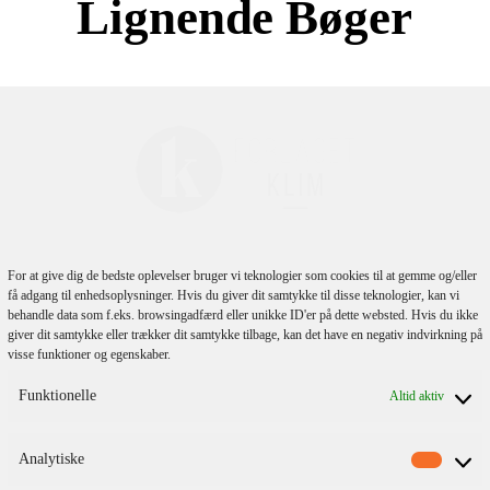
Lignende Bøger
For at give dig de bedste oplevelser bruger vi teknologier som cookies til at gemme og/eller
få adgang til enhedsoplysninger. Hvis du giver dit samtykke til disse teknologier, kan vi
behandle data som f.eks. browsingadfærd eller unikke ID'er på dette websted. Hvis du ikke
giver dit samtykke eller trækker dit samtykke tilbage, kan det have en negativ indvirkning på
visse funktioner og egenskaber.
Funktionelle
Altid aktiv
Mikhail M. Bakhtin
Christian Hansen
e
Rum, Tid &
Filosofien I
Analytiske
Historie
Hverdagen