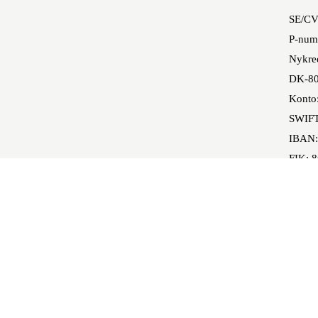
SE/CV
P-num
Nykred
DK-80
Konto
SWIF
IBAN:
FIK: 
Mobil
ervisning
indfulness