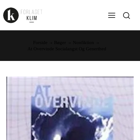
Forside
Bøger
Nonfiktion
At Overvinde Socialangst Og Generthed