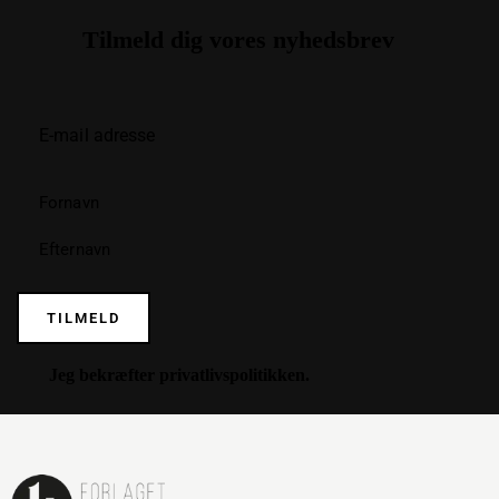
Tilmeld dig vores nyhedsbrev
TILMELD
Jeg bekræfter
privatlivspolitikken
.