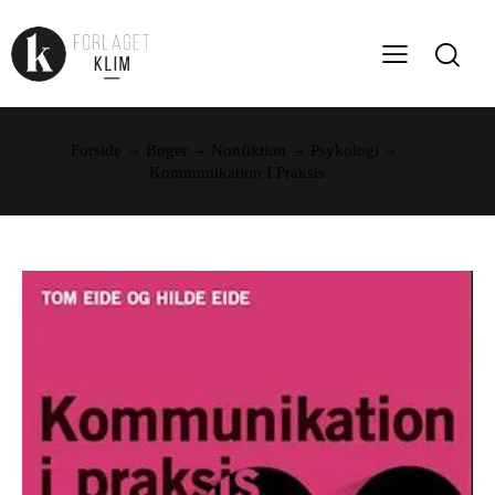
Forside
Bøger
Nonfiktion
Psykologi
Kommunikation I Praksis