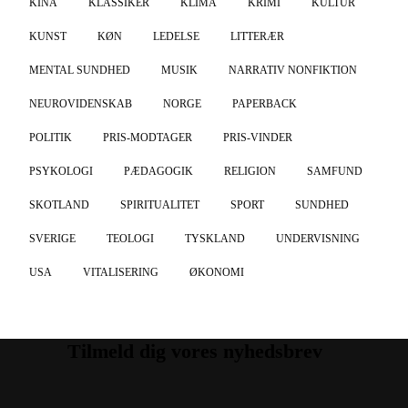
KINA
KLASSIKER
KLIMA
KRIMI
KULTUR
KUNST
KØN
LEDELSE
LITTERÆR
MENTAL SUNDHED
MUSIK
NARRATIV NONFIKTION
NEUROVIDENSKAB
NORGE
PAPERBACK
POLITIK
PRIS-MODTAGER
PRIS-VINDER
PSYKOLOGI
PÆDAGOGIK
RELIGION
SAMFUND
SKOTLAND
SPIRITUALITET
SPORT
SUNDHED
SVERIGE
TEOLOGI
TYSKLAND
UNDERVISNING
USA
VITALISERING
ØKONOMI
Tilmeld dig vores nyhedsbrev