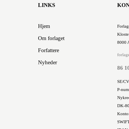
LINKS
KO
Hjem
Forlag
Kloste
Om forlaget
8000 
Forfattere
forlag
Nyheder
86 1
SE/CV
P-num
Nykred
DK-80
Konto
SWIF