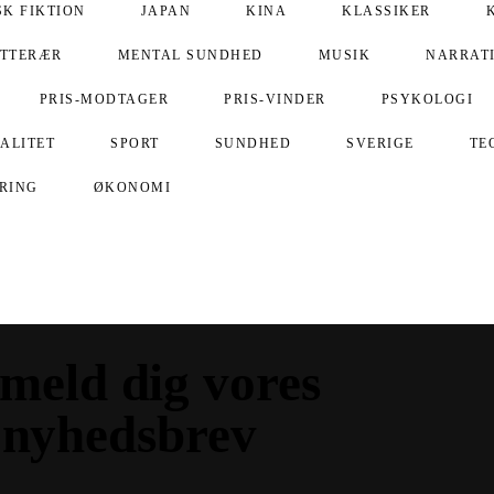
SK FIKTION
JAPAN
KINA
KLASSIKER
ITTERÆR
MENTAL SUNDHED
MUSIK
NARRAT
PRIS-MODTAGER
PRIS-VINDER
PSYKOLOGI
UALITET
SPORT
SUNDHED
SVERIGE
TE
ERING
ØKONOMI
lmeld dig vores
nyhedsbrev