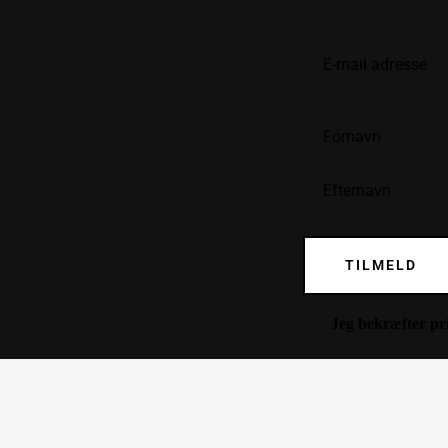
TILMELD
Jeg bekræfter
pr