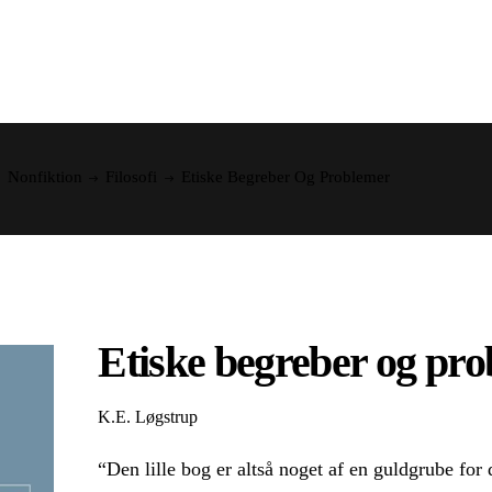
Nonfiktion
Filosofi
Etiske Begreber Og Problemer
Etiske begreber og pr
K.E. Løgstrup
“Den lille bog er altså noget af en guldgrube for