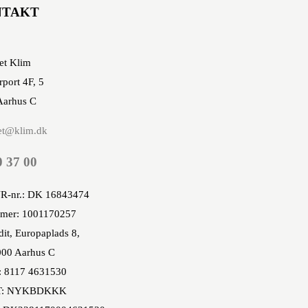
NTAKT
et Klim
rport 4F, 5
Aarhus C
et@klim.dk
0 37 00
R-nr.: DK 16843474
mer: 1001170257
it, Europaplads 8,
00 Aarhus C
: 8117 4631530
T: NYKBDKKK