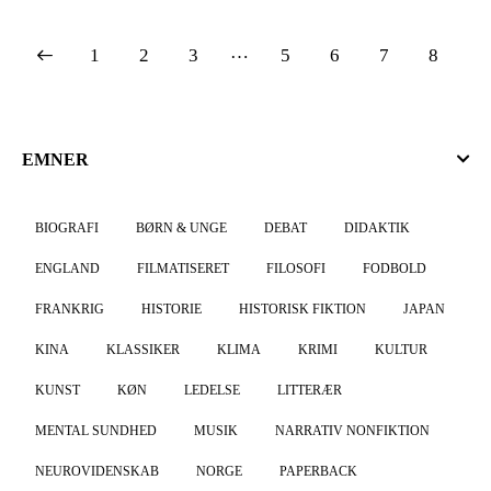
…
1
2
3
5
6
7
8
EMNER
BIOGRAFI
BØRN & UNGE
DEBAT
DIDAKTIK
ENGLAND
FILMATISERET
FILOSOFI
FODBOLD
FRANKRIG
HISTORIE
HISTORISK FIKTION
JAPAN
KINA
KLASSIKER
KLIMA
KRIMI
KULTUR
KUNST
KØN
LEDELSE
LITTERÆR
MENTAL SUNDHED
MUSIK
NARRATIV NONFIKTION
NEUROVIDENSKAB
NORGE
PAPERBACK