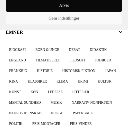
Mesterværket
Afvis
Gem indstillinger
EMNER
BIOGRAFI
BØRN & UNGE
DEBAT
DIDAKTIK
ENGLAND
FILMATISERET
FILOSOFI
FODBOLD
FRANKRIG
HISTORIE
HISTORISK FIKTION
JAPAN
KINA
KLASSIKER
KLIMA
KRIMI
KULTUR
KUNST
KØN
LEDELSE
LITTERÆR
MENTAL SUNDHED
MUSIK
NARRATIV NONFIKTION
NEUROVIDENSKAB
NORGE
PAPERBACK
POLITIK
PRIS-MODTAGER
PRIS-VINDER