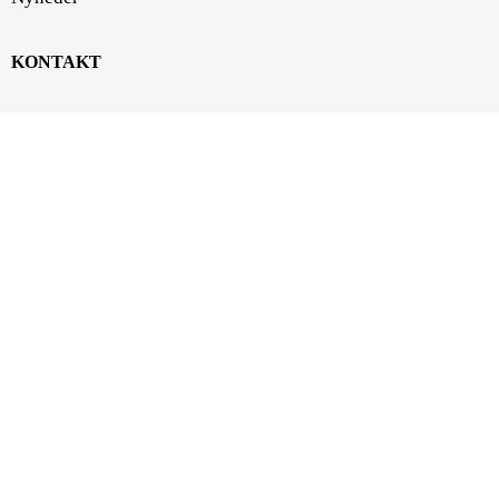
KONTAKT
Forlaget Klim
Klosterport 4F, 5
8000 Aarhus C
forlaget@klim.dk
86 10 37 00
SE/CVR-nr.: DK 16843474
P-nummer: 1001170257
Nykredit, Europaplads 8,
DK-8000 Aarhus C
Konto: 8117 4631530
SWIFT: NYKBDKKK