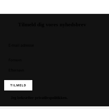
Tilmeld dig vores nyhedsbrev
TILMELD
Jeg bekræfter
privatlivspolitikken
.