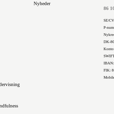
Nyheder
86 1
SE/CV
P-num
Nykred
DK-80
Konto
SWIF
IBAN:
FIK: 
Mobil
ervisning
indfulness