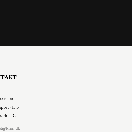
NTAKT
et Klim
rport 4F, 5
Aarhus C
et@klim.dk