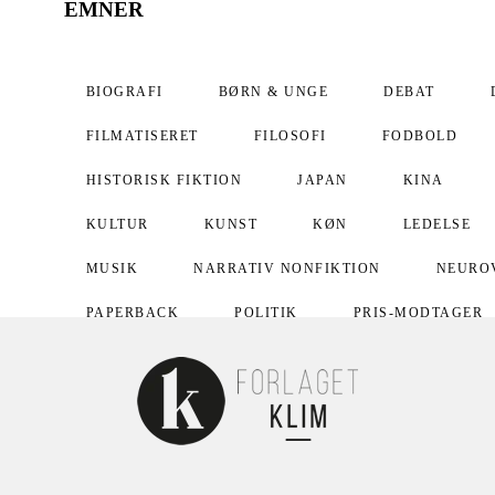
EMNER
BIOGRAFI
BØRN & UNGE
DEBAT
FILMATISERET
FILOSOFI
FODBOLD
HISTORISK FIKTION
JAPAN
KINA
KULTUR
KUNST
KØN
LEDELSE
MUSIK
NARRATIV NONFIKTION
NEURO
PAPERBACK
POLITIK
PRIS-MODTAGER
PÆDAGOGIK
RELIGION
SAMFUND
SPORT
SUNDHED
SVERIGE
TEOLO
UNDERVISNING
USA
VITALISERING