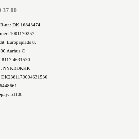
0 37 00
R-nr.: DK 16843474
mer: 1001170257
it, Europaplads 8,
00 Aarhus C
: 8117 4631530
T: NYKBDKKK
 DK2381170004631530
86448661
epay: 51108