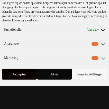
For at give dig de bedste oplevelser bruger vi teknologier som cookies til at gemme og/eller
få adgang til enhedsoplysninger. Hvis du giver dit samtykke til disse teknologier, kan vi
behandle data som f.eks. browsingadfærd eller unikke ID'er på dette websted. Hvis du ikke
giver dit samtykke eller trækker dit samtykke tilbage, kan det have en negativ indvirkning på
visse funktioner og egenskaber.
Funktionelle
Altid aktiv
lmeld dig vores
nyhedsbrev
Analytiske
Marketing
Accepter
Afvis
Gem indstillinger