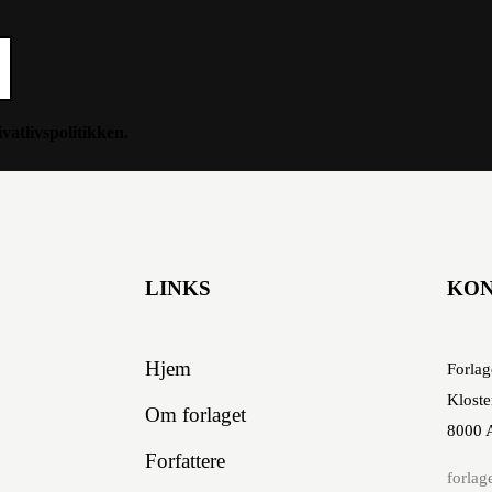
ivatlivspolitikken
.
LINKS
KO
Hjem
Forlag
Kloste
Om forlaget
8000 
Forfattere
forlag