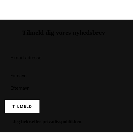
Tilmeld dig vores nyhedsbrev
TILMELD
Jeg bekræfter
privatlivspolitikken
.