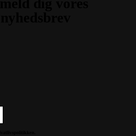
lmeld dig vores
nyhedsbrev
ivatlivspolitikken
.