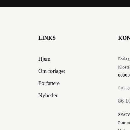
LINKS
KO
Hjem
Forlag
Kloste
Om forlaget
8000 
Forfattere
forlag
Nyheder
86 1
SE/CV
P-num