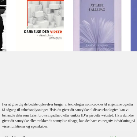
(re
Elise Seip Tønnnesen
Alexander von
Eva Maagerø
le
Oettingen
Christina
At Læse I Alle Fag
Hvas Andersen
Leo
Komischke-Konnerup
Niels Buur Hansen
Dannelse Der
Virker
For at give dig de bedste oplevelser bruger vi teknologier som cookies til at gemme og/eller
få adgang til enhedsoplysninger. Hvis du giver dit samtykke til disse teknologier, kan vi
behandle data som f.eks. browsingadfærd eller unikke ID'er på dette websted. Hvis du ikke
giver dit samtykke eller trækker dit samtykke tilbage, kan det have en negativ indvirkning på
visse funktioner og egenskaber.