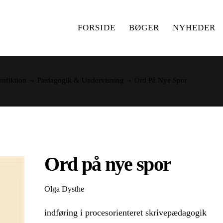
FORSIDE
BØGER
NYHEDER
nfiktion
Pædagogik & Undervisning
Ord På Nye Spor
Ord på nye spor
Olga Dysthe
indføring i procesorienteret skrivepædagogik