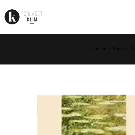
Forside
Bøger
No