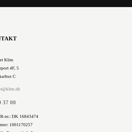
NTAKT
et Klim
rport 4F, 5
Aarhus C
et@klim.dk
0 37 00
R-nr.: DK 16843474
mer: 1001170257