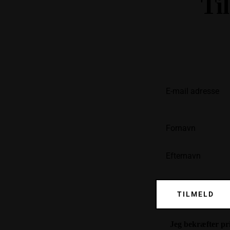
Ti
TILMELD
Jeg bekræfter
pr