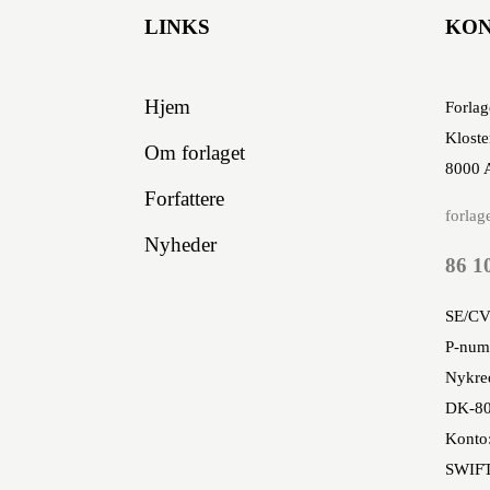
ivatlivspolitikken
.
LINKS
KO
Hjem
Forlag
Kloste
Om forlaget
8000 
Forfattere
forlag