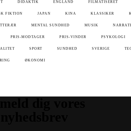
Analytiske
Identitet Og
Fællesskab
Marketing
Accepter
Afvis
Gem indstillinger
AT
DIDAKTIK
ENGLAND
FILMATISERET
SK FIKTION
JAPAN
KINA
KLASSIKER
ITTERÆR
MENTAL SUNDHED
MUSIK
NARRAT
PRIS-MODTAGER
PRIS-VINDER
PSYKOLOGI
UALITET
SPORT
SUNDHED
SVERIGE
TE
ERING
ØKONOMI