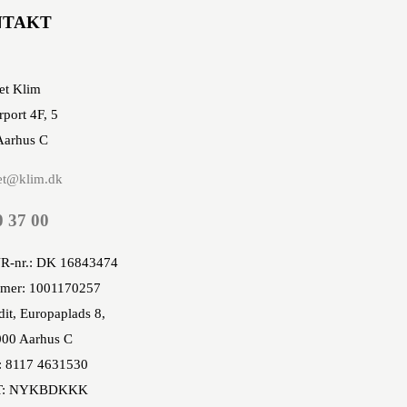
NTAKT
et Klim
rport 4F, 5
Aarhus C
et@klim.dk