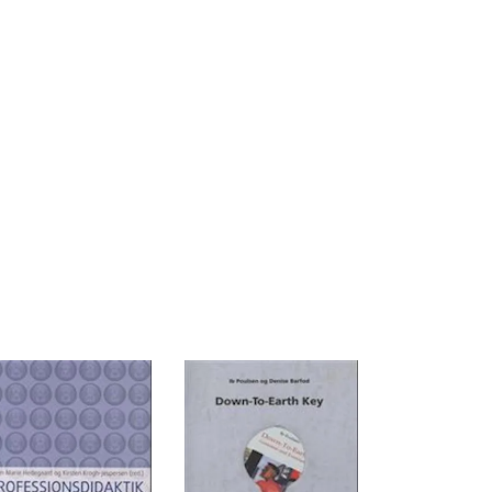
er enkelt og indimellem indlysende. Alligevel
, sådan at både børn, unge og undervisere
 at lære og i at undervise.
enkel og ikke svær at at gå til. Læs den og
utioner, skoler og uddannelser, som stadig