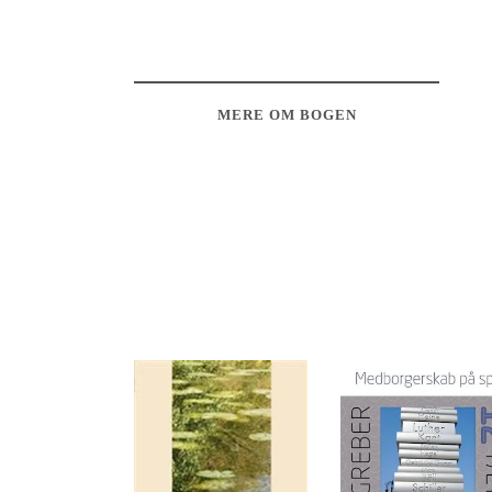
MERE OM BOGEN
Vi har glemt, at vi nogle gange skal glemme f
har vi efterhånden indrettet vores daginstitu
gennem rigid målstyring, overdimensioneret s
Derfor har vi brug for læringsglemsel, som p
kom i gang med at udvise mere vovemod og an
– på trods af epidemien af ‘målstyret læring’