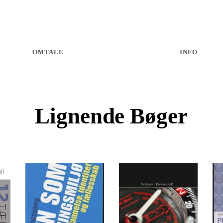
OMTALE
INFO
or bedst at lære. Lyder det kryptisk, så er det det ikke. Det 
tioner, skoler, uddannelser og allehånde former for vejledning
elvmonitorering og refleksion over egne læreprocesser kløjs i
rofessor Lene Tanggaard giver en introduktion til her. Den er 
arki i Danmarks centralnervesystem: vores enestående instit
 – er blandt de bedste i verden.