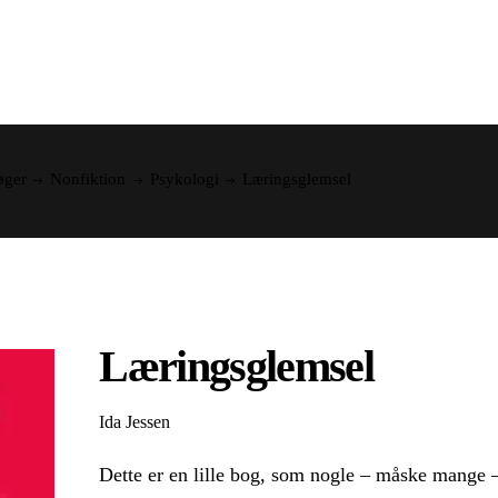
FORSIDE
BØGER
NYHEDER
øger
Nonfiktion
Psykologi
Læringsglemsel
Læringsglemsel
Ida Jessen
Dette er en lille bog, som nogle – måske mange –