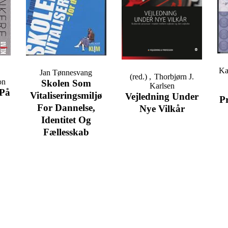
Lignende Bøger
For at give dig de bedste oplevelser bruger vi teknologier som cookies til at gemme og/eller
få adgang til enhedsoplysninger. Hvis du giver dit samtykke til disse teknologier, kan vi
behandle data som f.eks. browsingadfærd eller unikke ID'er på dette websted. Hvis du ikke
giver dit samtykke eller trækker dit samtykke tilbage, kan det have en negativ indvirkning på
visse funktioner og egenskaber.
Ka
Jan Tønnesvang
(red.)
Thorbjørn J.
on
Skolen Som
Karlsen
Funktionelle
Altid aktiv
 På
Vitaliseringsmiljø
Vejledning Under
P
For Dannelse,
Nye Vilkår