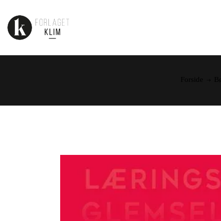
Forside
B