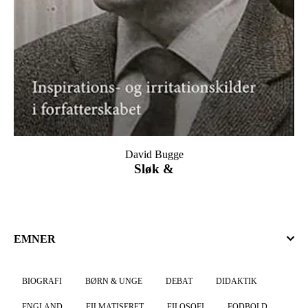
David Bugge
Sløk &
EMNER
BIOGRAFI
BØRN & UNGE
DEBAT
DIDAKTIK
ENGLAND
FILMATISERET
FILOSOFI
FODBOLD