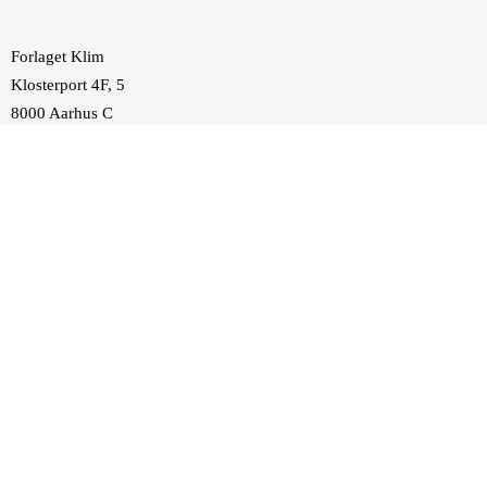
Forlaget Klim
Klosterport 4F, 5
8000 Aarhus C
forlaget@klim.dk
86 10 37 00
SE/CVR-nr.: DK 16843474
P-nummer: 1001170257
Nykredit, Europaplads 8,
DK-8000 Aarhus C
Konto: 8117 4631530
SWIFT: NYKBDKKK
IBAN: DK2381170004631530
FIK: 86448661
Mobilepay: 51108