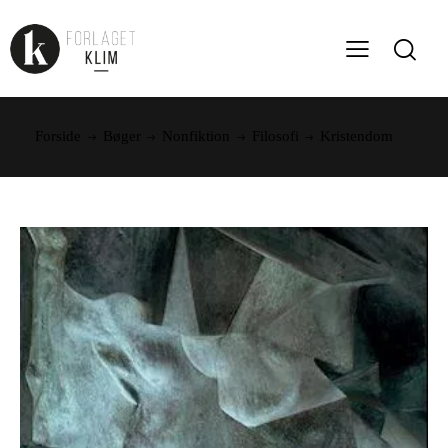
Forside
Bøger
Nonfiktion
Filosofi
Kristendom