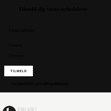
Tilmeld dig vores nyhedsbrev
TILMELD
Jeg bekræfter
privatlivspolitikken
.