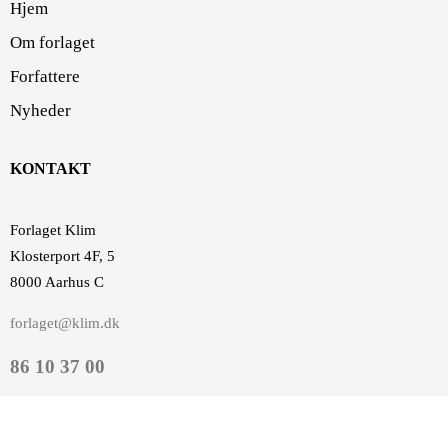
Hjem
Om forlaget
Forfattere
Nyheder
KONTAKT
Forlaget Klim
Klosterport 4F, 5
8000 Aarhus C
forlaget@klim.dk
86 10 37 00
SE/CVR-nr.: DK 16843474
P-nummer: 1001170257