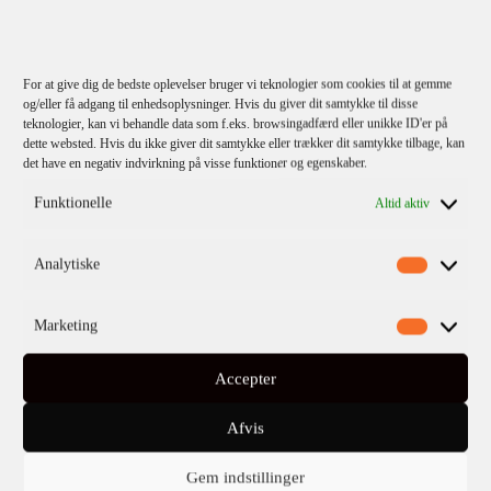
Michael Connelly
Mørke Timer
For at give dig de bedste oplevelser bruger vi teknologier som cookies til at gemme
og/eller få adgang til enhedsoplysninger. Hvis du giver dit samtykke til disse
teknologier, kan vi behandle data som f.eks. browsingadfærd eller unikke ID'er på
dette websted. Hvis du ikke giver dit samtykke eller trækker dit samtykke tilbage, kan
det have en negativ indvirkning på visse funktioner og egenskaber.
Funktionelle
Altid aktiv
Analytiske
Marketing
Accepter
Afvis
Gem indstillinger