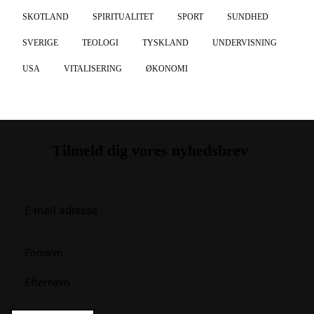
SKOTLAND
SPIRITUALITET
SPORT
SUNDHED
SVERIGE
TEOLOGI
TYSKLAND
UNDERVISNING
USA
VITALISERING
ØKONOMI
Tilmeld dig vores nyhedsbrev