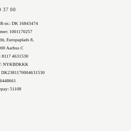
0 37 00
R-nr.: DK 16843474
mer: 1001170257
it, Europaplads 8,
00 Aarhus C
: 8117 4631530
T: NYKBDKKK
 DK2381170004631530
86448661
epay: 51108