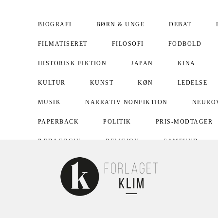
BIOGRAFI
BØRN & UNGE
DEBAT
FILMATISERET
FILOSOFI
FODBOLD
HISTORISK FIKTION
JAPAN
KINA
KULTUR
KUNST
KØN
LEDELSE
MUSIK
NARRATIV NONFIKTION
NEURO
PAPERBACK
POLITIK
PRIS-MODTAGER
PÆDAGOGIK
RELIGION
SAMFUND
SPORT
SUNDHED
SVERIGE
TEOLO
UNDERVISNING
USA
VITALISERING