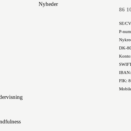
Nyheder
86 1
SE/CV
P-num
Nykred
DK-80
Konto
SWIF
IBAN:
FIK: 
Mobil
ervisning
indfulness