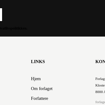
ivatlivspolitikken
.
LINKS
KO
Hjem
Forlag
Kloste
Om forlaget
8000 
Forfattere
forlag