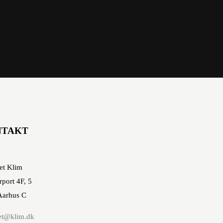
NTAKT
et Klim
rport 4F, 5
Aarhus C
et@klim.dk