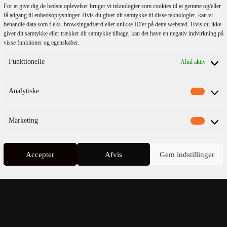
For at give dig de bedste oplevelser bruger vi teknologier som cookies til at gemme og/eller
få adgang til enhedsoplysninger. Hvis du giver dit samtykke til disse teknologier, kan vi
behandle data som f.eks. browsingadfærd eller unikke ID'er på dette websted. Hvis du ikke
giver dit samtykke eller trækker dit samtykke tilbage, kan det have en negativ indvirkning på
visse funktioner og egenskaber.
Funktionelle
Altid aktiv
lmeld dig vores
nyhedsbrev
Analytiske
Marketing
Accepter
Afvis
Gem indstillinger