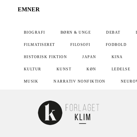
EMNER
BIOGRAFI
BØRN & UNGE
DEBAT
FILMATISERET
FILOSOFI
FODBOLD
HISTORISK FIKTION
JAPAN
KINA
KULTUR
KUNST
KØN
LEDELSE
MUSIK
NARRATIV NONFIKTION
NEURO
PAPERBACK
POLITIK
PRIS-MODTAGER
PÆDAGOGIK
RELIGION
SAMFUND
SPORT
SUNDHED
SVERIGE
TEOLO
UNDERVISNING
USA
VITALISERING