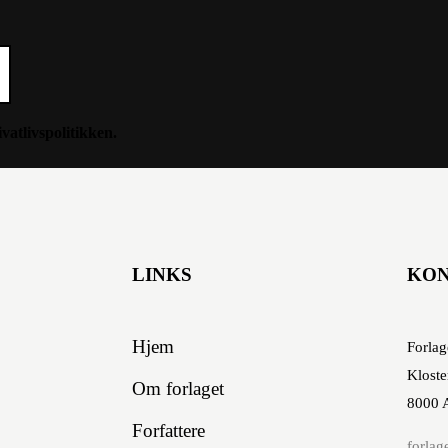
ivatlivspolitikken
.
LINKS
KO
Hjem
Forlag
Kloste
Om forlaget
8000 
Forfattere
forlag