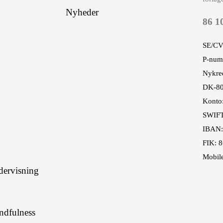
Nyheder
86 1
SE/CV
P-num
Nykred
DK-80
Konto
SWIF
IBAN:
FIK: 
Mobil
ervisning
indfulness