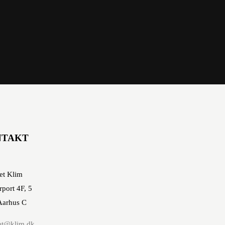
NTAKT
et Klim
rport 4F, 5
Aarhus C
et@klim.dk