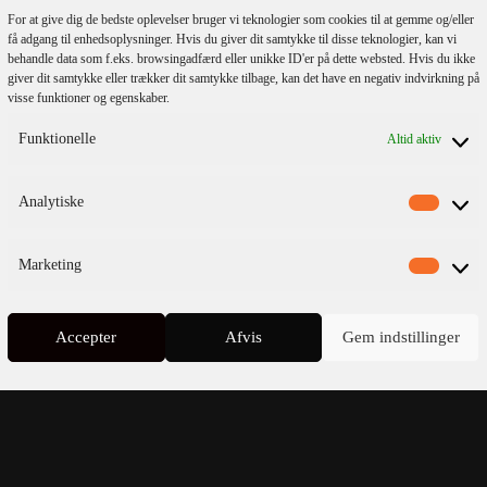
For at give dig de bedste oplevelser bruger vi teknologier som cookies til at gemme og/eller
få adgang til enhedsoplysninger. Hvis du giver dit samtykke til disse teknologier, kan vi
behandle data som f.eks. browsingadfærd eller unikke ID'er på dette websted. Hvis du ikke
giver dit samtykke eller trækker dit samtykke tilbage, kan det have en negativ indvirkning på
visse funktioner og egenskaber.
Funktionelle
Altid aktiv
lmeld dig vores
nyhedsbrev
Analytiske
Marketing
Accepter
Afvis
Gem indstillinger