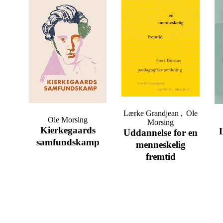
Lærke Grandjean
Ole
Ole Morsing
Morsing
Kierkegaards
Uddannelse for en
samfundskamp
menneskelig
fremtid