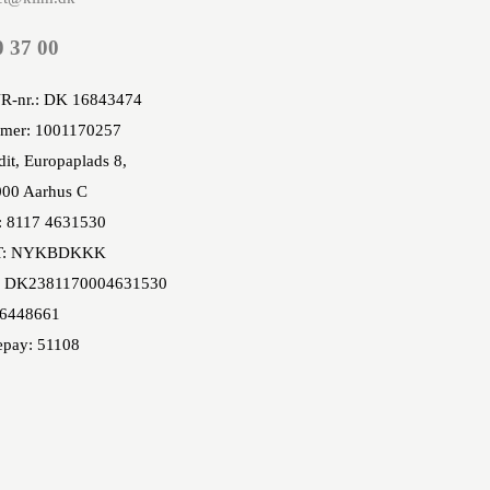
0 37 00
R-nr.: DK 16843474
mer: 1001170257
it, Europaplads 8,
00 Aarhus C
: 8117 4631530
T: NYKBDKKK
 DK2381170004631530
86448661
epay: 51108