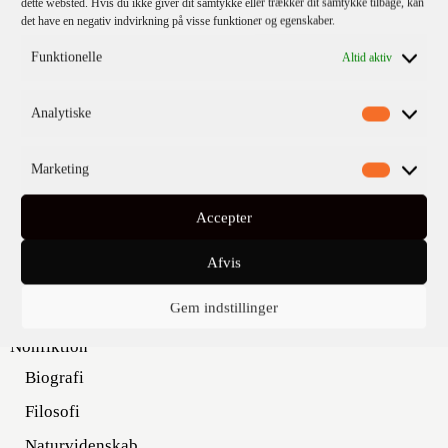
dette websted. Hvis du ikke giver dit samtykke eller trækker dit samtykke tilbage, kan
det have en negativ indvirkning på visse funktioner og egenskaber.
Funktionelle
Altid aktiv
KATEGORIER
Analytiske
Kommende titler
Marketing
Fiktion
Børn & unge
Accepter
Klassikere
Afvis
Krimi
Gem indstillinger
Skønlitteratur
Nonfiktion
Biografi
Filosofi
Naturvidenskab