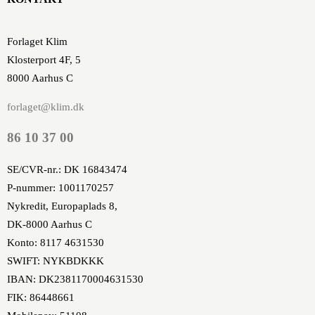
Forlaget Klim
Klosterport 4F, 5
8000 Aarhus C
forlaget@klim.dk
86 10 37 00
SE/CVR-nr.: DK 16843474
P-nummer: 1001170257
Nykredit, Europaplads 8,
DK-8000 Aarhus C
Konto: 8117 4631530
SWIFT: NYKBDKKK
IBAN: DK2381170004631530
FIK: 86448661