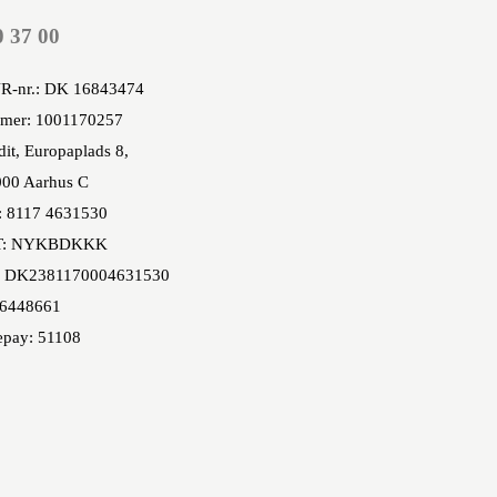
0 37 00
R-nr.: DK 16843474
mer: 1001170257
it, Europaplads 8,
00 Aarhus C
: 8117 4631530
T: NYKBDKKK
 DK2381170004631530
86448661
epay: 51108