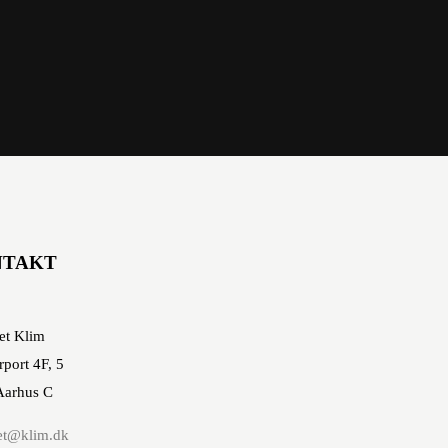
NTAKT
et Klim
rport 4F, 5
Aarhus C
et@klim.dk