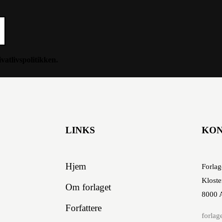
ivatlivspolitikken
.
LINKS
KO
Hjem
Forlag
Kloste
Om forlaget
8000 
Forfattere
forlag