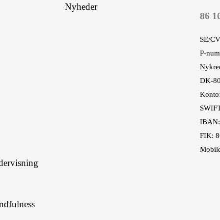
Nyheder
86 1
SE/CV
P-num
Nykred
DK-80
Konto
SWIF
IBAN:
FIK: 
Mobil
ervisning
indfulness