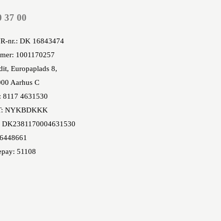
0 37 00
R-nr.: DK 16843474
mer: 1001170257
it, Europaplads 8,
00 Aarhus C
: 8117 4631530
T: NYKBDKKK
 DK2381170004631530
86448661
epay: 51108