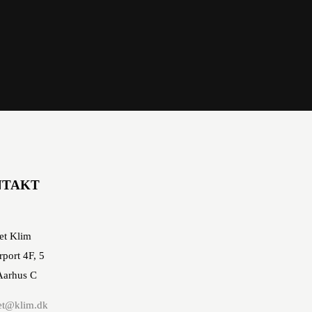
NTAKT
et Klim
rport 4F, 5
Aarhus C
et@klim.dk