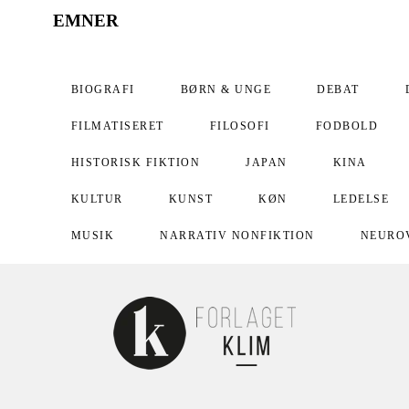
EMNER
BIOGRAFI
BØRN & UNGE
DEBAT
FILMATISERET
FILOSOFI
FODBOLD
HISTORISK FIKTION
JAPAN
KINA
KULTUR
KUNST
KØN
LEDELSE
MUSIK
NARRATIV NONFIKTION
NEURO
PAPERBACK
POLITIK
PRIS-MODTAGER
PÆDAGOGIK
RELIGION
SAMFUND
SPORT
SUNDHED
SVERIGE
TEOLO
UNDERVISNING
USA
VITALISERING