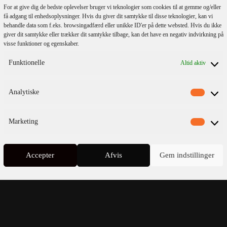
For at give dig de bedste oplevelser bruger vi teknologier som cookies til at gemme og/eller
få adgang til enhedsoplysninger. Hvis du giver dit samtykke til disse teknologier, kan vi
behandle data som f.eks. browsingadfærd eller unikke ID'er på dette websted. Hvis du ikke
giver dit samtykke eller trækker dit samtykke tilbage, kan det have en negativ indvirkning på
visse funktioner og egenskaber.
Funktionelle
Altid aktiv
lmeld dig vores
nyhedsbrev
Analytiske
Marketing
Accepter
Afvis
Gem indstillinger