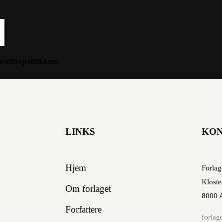
ivatlivspolitikken
.
LINKS
KO
Hjem
Forlag
Kloste
Om forlaget
8000 
Forfattere
forlag