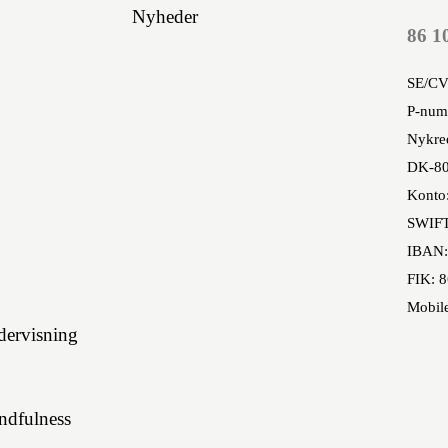
Nyheder
86 1
SE/CV
P-num
Nykred
DK-80
Konto
SWIF
IBAN:
FIK: 
Mobil
ervisning
indfulness