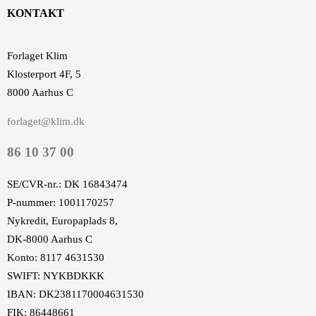
KONTAKT
Forlaget Klim
Klosterport 4F, 5
8000 Aarhus C
forlaget@klim.dk
86 10 37 00
SE/CVR-nr.: DK 16843474
P-nummer: 1001170257
Nykredit, Europaplads 8,
DK-8000 Aarhus C
Konto: 8117 4631530
SWIFT: NYKBDKKK
IBAN: DK2381170004631530
FIK: 86448661