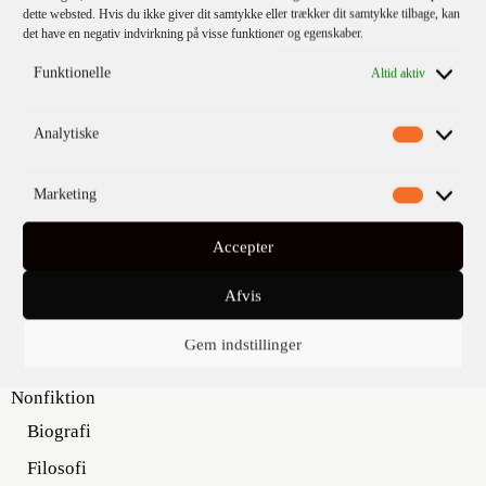
dette websted. Hvis du ikke giver dit samtykke eller trækker dit samtykke tilbage, kan
det have en negativ indvirkning på visse funktioner og egenskaber.
Funktionelle
Altid aktiv
KATEGORIER
Analytiske
Kommende titler
Marketing
Fiktion
Accepter
Børn & unge
Klassikere
Afvis
Krimi
Gem indstillinger
Skønlitteratur
Nonfiktion
Biografi
Filosofi