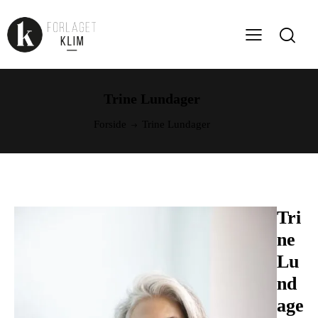
Trine Lundager
Forside
Trine Lundager
Tri
ne
Lu
nd
age