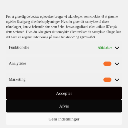
For at give dig de bedste oplevelser bruger vi teknologier som cookies til at gemme
TILMELD
og/eller få adgang til enhedsoplysninger. Hvis du giver dit samtykke til disse
teknologier, kan vi behandle data som f.eks. browsingadfærd eller unikke ID'er på
dette websted. Hvis du ikke giver dit samtykke eller trækker dit samtykke tilbage, kan
Jeg bekræfter
privatlivspolitikken
.
det have en negativ indvirkning på visse funktioner og egenskaber.
Funktionelle
Altid aktiv
Analytiske
Marketing
KATEGORIER
Accepter
Kommende titler
Afvis
Fiktion
Gem indstillinger
Børn & unge