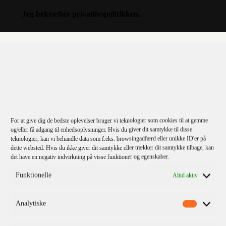
Jeg bekræfter
privatlivspolitikken
.
KATEGORIER
For at give dig de bedste oplevelser bruger vi teknologier som cookies til at gemme
og/eller få adgang til enhedsoplysninger. Hvis du giver dit samtykke til disse
teknologier, kan vi behandle data som f.eks. browsingadfærd eller unikke ID'er på
Kommende titler
dette websted. Hvis du ikke giver dit samtykke eller trækker dit samtykke tilbage, kan
Fiktion
det have en negativ indvirkning på visse funktioner og egenskaber.
Børn & unge
Funktionelle
Altid aktiv
Klassikere
Analytiske
Krimi
Skønlitteratur