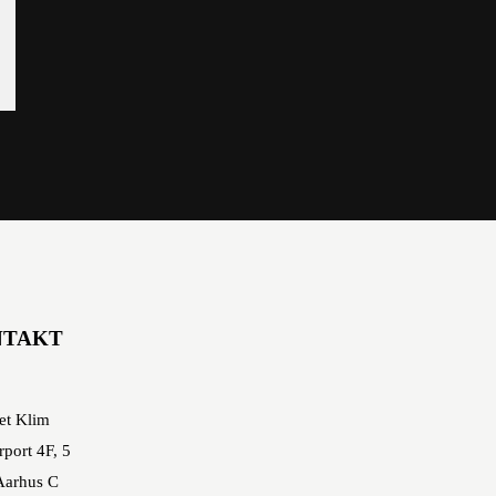
NTAKT
et Klim
rport 4F, 5
Aarhus C