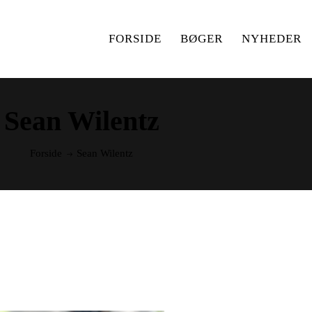
FORSIDE
BØGER
NYHEDER
Sean Wilentz
Forside
Sean Wilentz