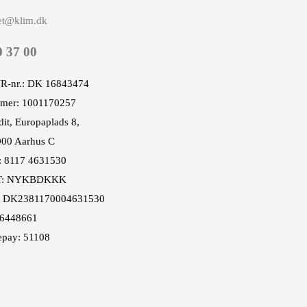
et@klim.dk
0 37 00
R-nr.: DK 16843474
mer: 1001170257
it, Europaplads 8,
00 Aarhus C
: 8117 4631530
T: NYKBDKKK
 DK2381170004631530
86448661
epay: 51108