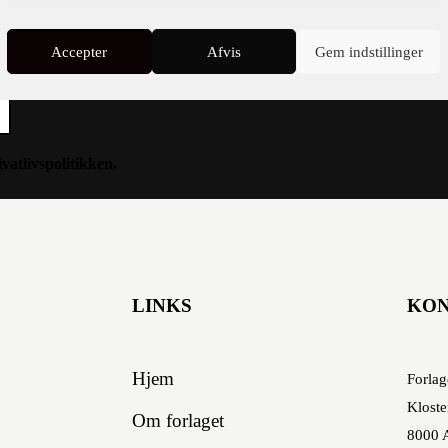
Accepter
Afvis
Gem indstillinger
ivatlivspolitikken
.
LINKS
KO
Hjem
Forlag
Kloste
Om forlaget
8000 