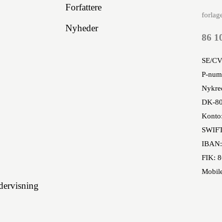
Forfattere
forlag
Nyheder
86 1
SE/CV
P-num
Nykred
DK-80
Konto
SWIF
IBAN:
FIK: 
Mobil
ervisning