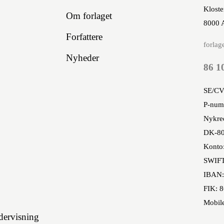
Kloste
Om forlaget
8000 
Forfattere
forlag
Nyheder
86 1
SE/CV
P-num
Nykred
DK-80
Konto
SWIF
IBAN:
FIK: 
Mobil
ervisning