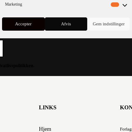
Marketing
Accepter
Afvis
Gem indstillinger
ivatlivspolitikken
.
LINKS
KO
Hjem
Forlag