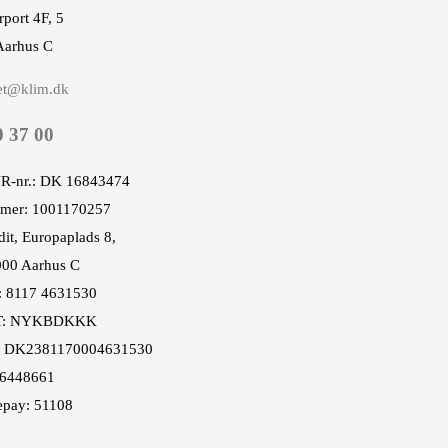
rport 4F, 5
Aarhus C
et@klim.dk
0 37 00
R-nr.: DK 16843474
mer: 1001170257
it, Europaplads 8,
00 Aarhus C
: 8117 4631530
T: NYKBDKKK
 DK2381170004631530
86448661
epay: 51108