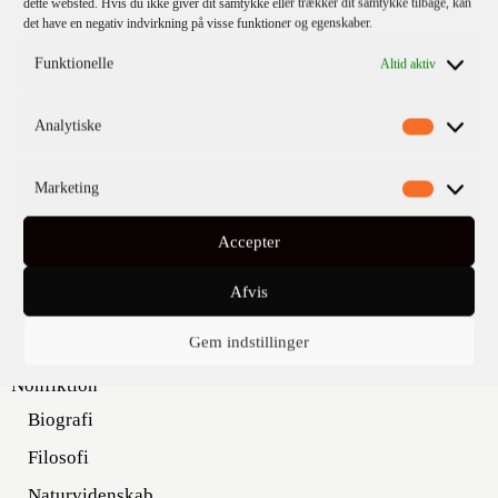
dette websted. Hvis du ikke giver dit samtykke eller trækker dit samtykke tilbage, kan
det have en negativ indvirkning på visse funktioner og egenskaber.
Funktionelle
Altid aktiv
KATEGORIER
Analytiske
Kommende titler
Marketing
Fiktion
Børn & unge
Accepter
Klassikere
Afvis
Krimi
Gem indstillinger
Skønlitteratur
Nonfiktion
Biografi
Filosofi
Naturvidenskab