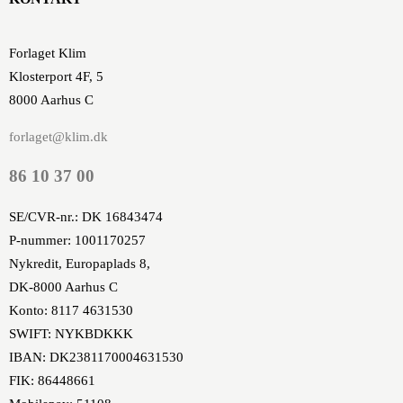
Forlaget Klim
Klosterport 4F, 5
8000 Aarhus C
forlaget@klim.dk
86 10 37 00
SE/CVR-nr.: DK 16843474
P-nummer: 1001170257
Nykredit, Europaplads 8,
DK-8000 Aarhus C
Konto: 8117 4631530
SWIFT: NYKBDKKK
IBAN: DK2381170004631530
FIK: 86448661