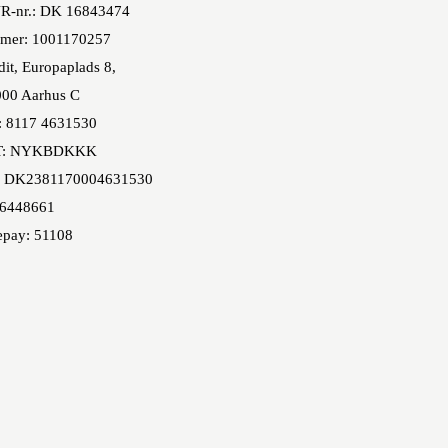
R-nr.: DK 16843474
mer: 1001170257
it, Europaplads 8,
00 Aarhus C
: 8117 4631530
T: NYKBDKKK
 DK2381170004631530
86448661
epay: 51108