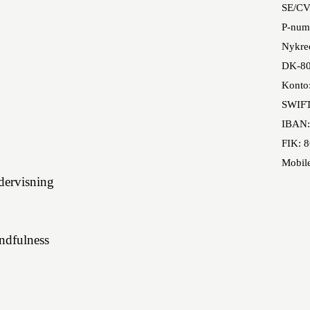
SE/CV
P-num
Nykred
DK-80
Konto
SWIF
IBAN:
FIK: 
Mobil
ervisning
indfulness