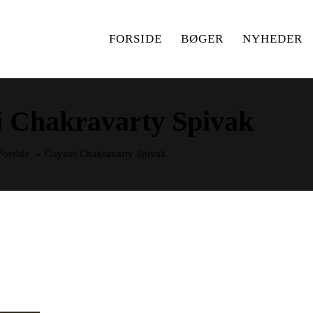
FORSIDE
BØGER
NYHEDER
i Chakravarty Spivak
Forside
Gayatri Chakravarty Spivak