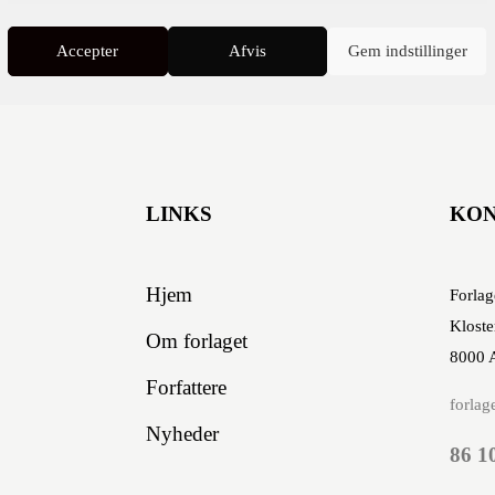
Accepter
Afvis
Gem indstillinger
ivatlivspolitikken
.
LINKS
KO
Hjem
Forlag
Kloste
Om forlaget
8000 
Forfattere
forlag
Nyheder
86 1