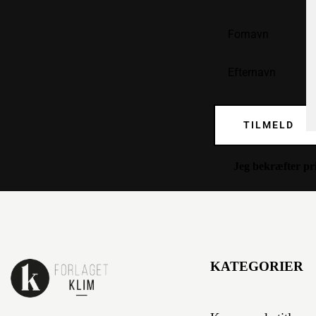
TILMELD
Jeg bekræfter
pr
KATEGORIER