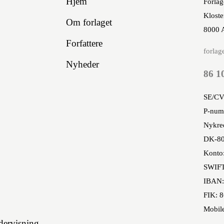
Hjem
Forlag
Kloste
Om forlaget
8000 
Forfattere
forlag
Nyheder
86 1
SE/CV
P-num
Nykred
DK-80
Konto
SWIF
IBAN:
FIK: 
Mobil
ervisning