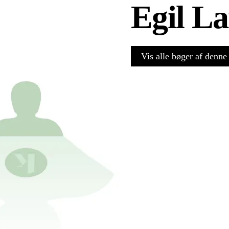
Egil La
Vis alle bøger af denne 