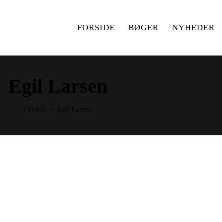
FORSIDE
BØGER
NYHEDER
Egil Larsen
Forside
Egil Larsen