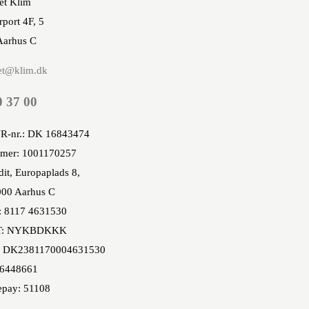
et Klim
rport 4F, 5
Aarhus C
et@klim.dk
0 37 00
R-nr.: DK 16843474
mer: 1001170257
it, Europaplads 8,
00 Aarhus C
: 8117 4631530
T: NYKBDKKK
 DK2381170004631530
86448661
epay: 51108