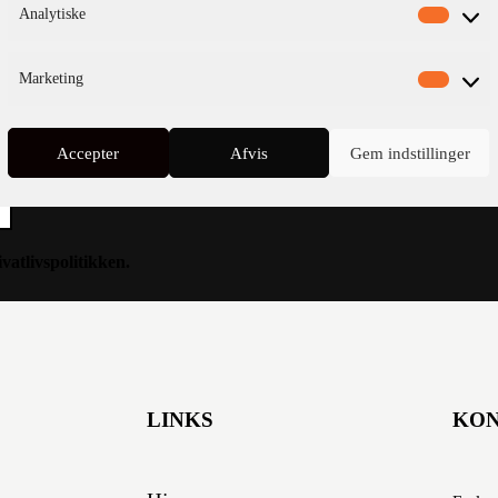
Analytiske
Marketing
Accepter
Afvis
Gem indstillinger
ivatlivspolitikken
.
LINKS
KO