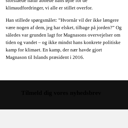
storslåede natur åbnede hans øjne for de
klimaudfordringer, vi alle er stillet overfor.
Han stillede spørgsmålet: ”Hvornår vil der ikke længere
være nogen af dem, jeg har elsket, tilbage på jorden?” Og
således var grunden lagt for Magnasons overvejelser om
tiden og vandet – og ikke mindst hans konkrete politiske
kamp for klimaet. En kamp, der nær havde gjort
Magnason til Islands præsident i 2016.
Tilmeld dig vores nyhedsbrev