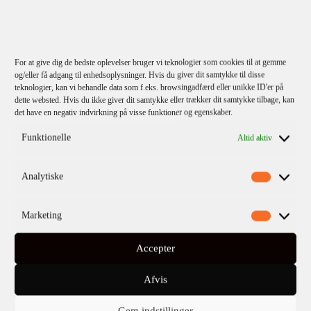
For at give dig de bedste oplevelser bruger vi teknologier som cookies til at gemme
og/eller få adgang til enhedsoplysninger. Hvis du giver dit samtykke til disse
teknologier, kan vi behandle data som f.eks. browsingadfærd eller unikke ID'er på
TILMELD
dette websted. Hvis du ikke giver dit samtykke eller trækker dit samtykke tilbage, kan
det have en negativ indvirkning på visse funktioner og egenskaber.
Jeg bekræfter
privatlivspolitikken
.
Funktionelle
Altid aktiv
Analytiske
Marketing
Accepter
KATEGORIER
Afvis
Kommende titler
Gem indstillinger