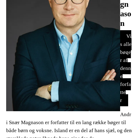
gn
aso
n
Vi
s alle
bøge
r af
denn
e
forfa
tte
r
Andr
i Snær Magnason er forfatter til en lang række bøger til
både børn og voksne. Island er en del af hans sjæl, og den