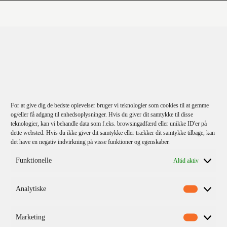
KATEGORIER
For at give dig de bedste oplevelser bruger vi teknologier som cookies til at gemme
Kommende titler
og/eller få adgang til enhedsoplysninger. Hvis du giver dit samtykke til disse
teknologier, kan vi behandle data som f.eks. browsingadfærd eller unikke ID'er på
Fiktion
dette websted. Hvis du ikke giver dit samtykke eller trækker dit samtykke tilbage, kan
Børn & unge
det have en negativ indvirkning på visse funktioner og egenskaber.
Klassikere
Funktionelle
Altid aktiv
Krimi
Analytiske
Skønlitteratur
Nonfiktion
Marketing
Biografi