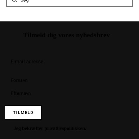
Tilmeld dig vores nyhedsbrev
TILMELD
Jeg bekræfter
privatlivspolitikken
.