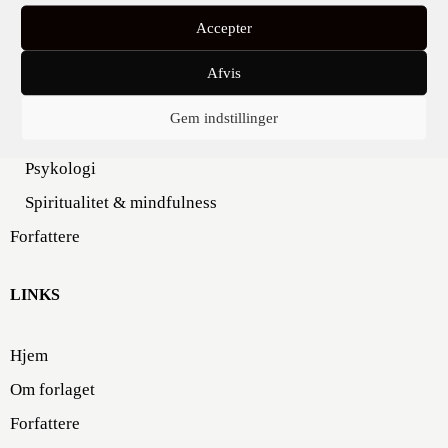
Accepter
Filosofi
Naturvidenskab
Afvis
Omstilling
Gem indstillinger
Pædagogik & undervisning
Psykologi
Spiritualitet & mindfulness
Forfattere
LINKS
Hjem
Om forlaget
Forfattere